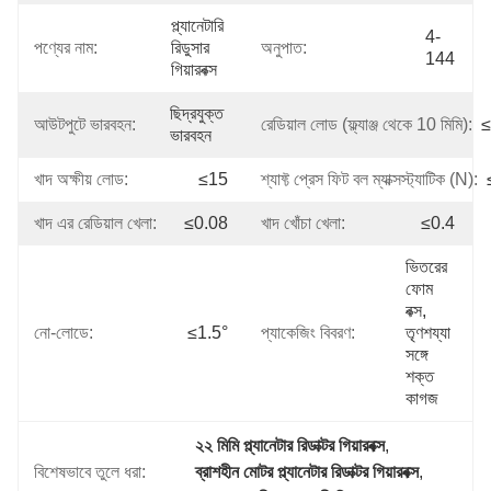
প্ল্যানেটারি 
4-
পণ্যের নাম:
রিডুসার 
অনুপাত:
144
গিয়ারবক্স
ছিদ্রযুক্ত 
আউটপুটে ভারবহন:
রেডিয়াল লোড (ফ্ল্যাঞ্জ থেকে 10 মিমি):
≤
ভারবহন
খাদ অক্ষীয় লোড:
≤15
শ্যাফ্ট প্রেস ফিট বল ম্যাক্সস্ট্যাটিক (N):
খাদ এর রেডিয়াল খেলা:
≤0.08
খাদ খোঁচা খেলা:
≤0.4
ভিতরের 
ফোম 
বক্স, 
নো-লোডে:
≤1.5°
প্যাকেজিং বিবরণ:
তৃণশয্যা 
সঙ্গে 
শক্ত 
কাগজ
২২ মিমি প্ল্যানেটার রিডাক্টর গিয়ারবক্স
, 
বিশেষভাবে তুলে ধরা:
ব্রাশহীন মোটর প্ল্যানেটার রিডাক্টর গিয়ারবক্স
, 