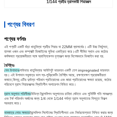
1/144 গ্রহীয় হ্রাসকারী গিয়ারবক্স
পণ্যের বিবরণ
পণ্যের বর্ণনাঃ
এই পণ্যটি একটি গুঁড়া ধাতুবিদ্যা গ্রহীয় গিয়ার যা 22MM ব্যাসার্ধের। এটি উচ্চ নির্ভুলতা,
হালকা ওজন এবং কম্প্যাক্ট ডিজাইনের সুবিধা একত্রিত করে।এটি সীমিত স্থান এবং কঠোর
কর্মক্ষমতা প্রয়োজনীয়তা সঙ্গে অ্যাপ্লিকেশন দৃশ্যকল্প জন্য বিশেষভাবে ডিজাইন করা হয়.
বৈশিষ্ট্যঃ
শেল উপাদানঃ
পাউডার ধাতুবিদ্যার আউটপুট ভারবহন একটি তেল impregnated ভারবহন
হয়। এই উপাদান শুধুমাত্র ভাল স্ব-লুব্রিকেটিং বৈশিষ্ট্য আছে, রক্ষণাবেক্ষণ প্রয়োজনীয়তা
কমাতে,কিন্তু এটির দুর্দান্ত পরিধান প্রতিরোধের এবং জারা প্রতিরোধের ক্ষমতা রয়েছে, কঠোর
পরিবেশে হ্রাস গিয়ারবক্সের স্থিতিশীল অপারেশন নিশ্চিত করে।
হ্রাস অনুপাত পরিসীমাঃ
বিভিন্ন ট্রান্সমিশন অনুপাতের চাহিদা মেটাতে এবং সুনির্দিষ্ট গতি সামঞ্জস্য
এবং টর্ক পরিবর্ধন অর্জনের জন্য 1/4 থেকে 1/144 পর্যন্ত হ্রাস অনুপাতের বিস্তৃত বিকল্প
সরবরাহ করে।
নামমাত্র লোড ক্ষমতাঃ
ট্রান্সমিশন সিস্টেমের স্থিতিশীলতা এবং নির্ভরযোগ্যতা নিশ্চিত করার জন্য