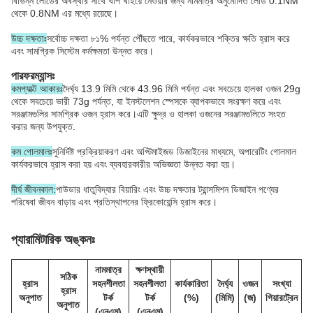
বিভিন্ন লোডের অবস্থার সাথে খাপ খাইয়ে নেওয়ার জন্য নামমাত্র অনুমোদিত লোড 0.1NM
থেকে 0.8NM এর মধ্যে রয়েছে।
উচ্চ দক্ষতাঃ
সর্বোচ্চ দক্ষতা ৮১% পর্যন্ত পৌঁছতে পারে, কার্যকরভাবে শক্তির ক্ষতি হ্রাস করে
এবং সামগ্রিক সিস্টেম কর্মক্ষমতা উন্নত করে।
পারফরম্যান্সঃ
কমপ্যাক্ট আকারঃ
দৈর্ঘ্য 13.9 মিমি থেকে 43.96 মিমি পর্যন্ত এবং সবচেয়ে হালকা ওজন 29g
থেকে সবচেয়ে ভারী 73g পর্যন্ত, যা ইনস্টলেশন স্পেসকে ব্যাপকভাবে সংরক্ষণ করে এবং
সরঞ্জামগুলির সামগ্রিক ওজন হ্রাস করে।এটি ক্ষুদ্র ও হালকা ওজনের সরঞ্জামগুলিতে সংহত
করার জন্য উপযুক্ত.
কম গোলমালঃ
সুনির্দিষ্ট প্রক্রিয়াকরণ এবং অপ্টিমাইজড ডিজাইনের মাধ্যমে, অপারেটিং গোলমাল
কার্যকরভাবে হ্রাস করা হয় এবং ব্যবহারকারীর অভিজ্ঞতা উন্নত করা হয়।
দীর্ঘ জীবনকাল:
পাউডার ধাতুবিদ্যার বিয়ারিং এবং উচ্চ দক্ষতার ট্রান্সমিশন ডিজাইন পণ্যের
পরিষেবা জীবন বাড়ায় এবং প্রতিস্থাপনের ফ্রিকোয়েন্সি হ্রাস করে।
প্যারামিটারিক অঙ্কনঃ
নামমাত্র
ক্ষণস্থায়ী
সঠিক
হ্রাস
সহনশীলতা
সহনশীলতা
কার্যকারিতা
দৈর্ঘ্য
ওজন
সংখ্যা
হ্রাস
অনুপাত
টর্ক
টর্ক
(%)
(মিমি)
(জ)
গিয়ারট্রেন
অনুপাত
(এনএম)
(এনএম)