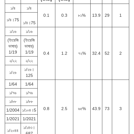
১/৪
১/৪
0.1
0.3
৮১%
13.9
29
1
১/৪।75
১/৪।75
১/১৬
১/১৬
(ইংরেজি
(ইংরেজি
ভাষায়)
ভাষায়)
1/19
1/19
0.4
1.2
৭২%
32.4
52
2
২/২২
২/২২
১/২৬।
১/২৬
125
1/64
1/64
১/৭৬
১/৭৬
১/৮৮
১/৮৮
0.8
2.5
৬৫%
43.9
73
3
1/2004
১/১০৪।5
1/2021
1/2021
১/১৪৩।
১/২০৪৪
687