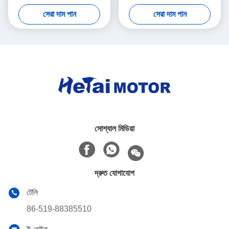
সোজা দাঁত
ধাতুবিদ্যা
সেরা দাম পান
সেরা দাম পান
সোশ্যাল মিডিয়া
দ্রুত যোগাযোগ
টেলি
86-519-88385510