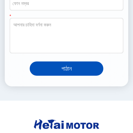
পাঠান