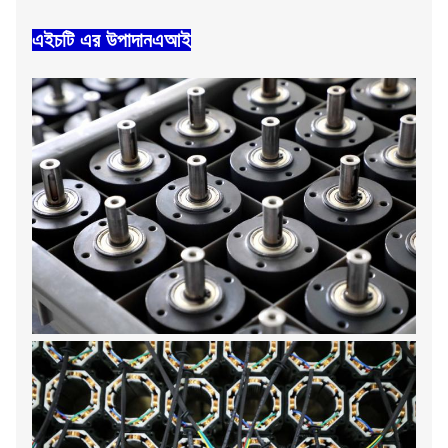
এইচটি এর উপাদান
এআই