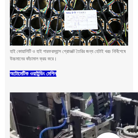
হাই কোয়ালিটি ও হাই পারফরম্যান্স প্রোডাক্ট তৈরির জন্য হেটাই খরচ নির্বিশেষে
উচ্চমানের কাঁচামাল ক্রয় করে।
অটোমেটিক ওয়াইন্ডিং মেশিন