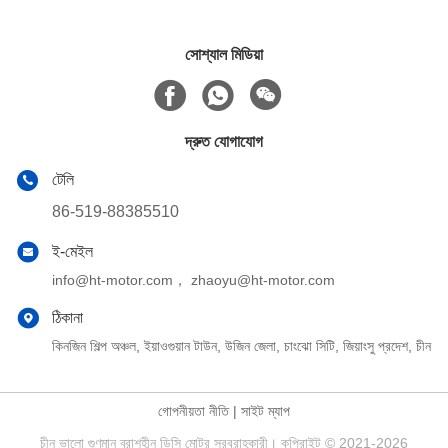
সোশ্যাল মিডিয়া
দ্রুত যোগাযোগ
টেলি
86-519-88385510
ই-মেইল
info@ht-motor.com， zhaoyu@ht-motor.com
ঠিকানা
কিনজিন শিল্প অঞ্চল, ইয়াওগুয়ান টাউন, উজিন জেলা, চাংঝো সিটি, জিয়াংসু প্রদেশ, চীন
গোপনীয়তা নীতি
|
সাইট ম্যাপ
চীন ভালো গুণমান ব্রাশহীন ডিসি মোটর সরবরাহকারী। কপিরাইট © 2021-2026