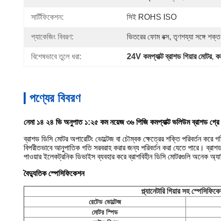
সার্টিফিকেশন:
সিই ROHS ISO
প্যাকেজিং বিবরণ:
ভিতরের ফোম বক্স, তৃণশয্যা সঙ্গে শক
বিশেষভাবে তুলে ধরা:
24V কমপ্যাক্ট ব্রাশড গিয়ার মোটর
, 
ক
পণ্যের বিবরণ
নেমা ১৪ ২৪ ভি অনুপাত ১:২৫ কম নয়েজ ৩৬ পিজি কমপ্যাক্ট ভলিউম ব্রাশড গ্রে
ব্রাশড ডিসি মোটর অপারেটিং ভোল্টেজ বা চৌম্বক ক্ষেত্রের শক্তি পরিবর্তন করে গতি
বিপরীতভাবে আনুপাতিক গতি সরবরাহ করার জন্য পরিবর্তন করা যেতে পারে। ব্রাশড মো
পাওয়ার ইলেকট্রনিক ডিভাইস ব্যবহার করে ব্রাশবিহীন ডিসি মোটরগুলি অনেক অ্
বৈদ্যুতিক স্পেসিফিকেশন
প্ল্যানেটারি গিয়ার সহ স্পেসিফিক
রেটেড ভোল্টেজ
মোটর স্পিড