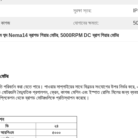
সুরক্ষা স্তর:
I
্ত কাগজ
যোগানের ক্ষমতা:
50
ম শব্দ Nema14 ব্রাশড গিয়ার মোটর
, 
5000RPM DC ব্রাশ গিয়ার মোটর
 মোটর
 পরিবর্তন করা যেতে পারে। পাওয়ার সাপ্লাইয়ের সাথে ফিল্ডের সংযোগের উপর নির্ভর করে, একট
টরগুলি বৈদ্যুতিক প্রপালশন, ক্রেন, কাগজ মেশিন এবং ইস্পাত রোলিং মিলের জন্য ব্যবহৃত হ
যাপ্লিকেশন থেকে ব্রাশড মোটরগুলিকে প্রতিস্থাপন করেছে।
েশন
ভি
২৪
আরপিএম
৫০০০