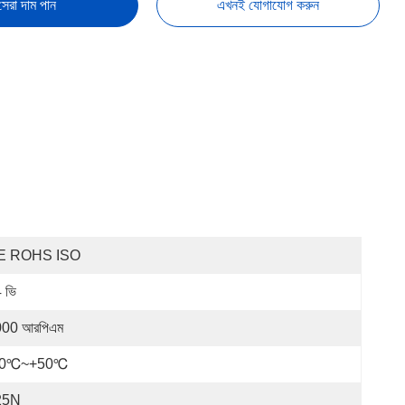
সেরা দাম পান
এখনই যোগাযোগ করুন
E ROHS ISO
 ভি
00 আরপিএম
20℃~+50℃
25N