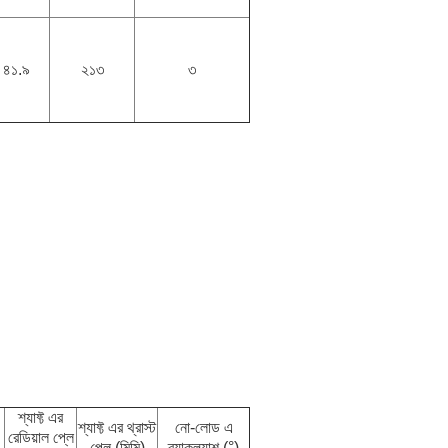
৪১.৯
২১৩
৩
শ্যাফ্ট এর
শ্যাফ্ট এর থ্রাস্ট
নো-লোড এ
রেডিয়াল প্লে
প্লে (মিমি)
ব্যাকল্যাশ (°)