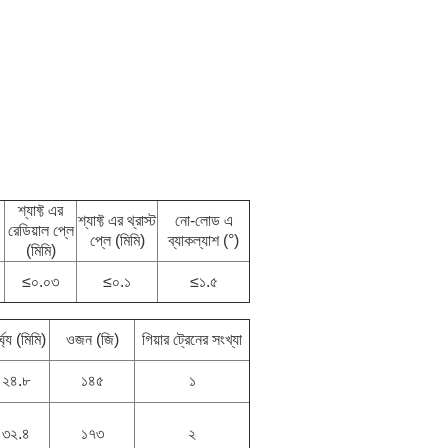
শ্যাফ্ট এর
শ্যাফ্ট এর থ্রাস্ট
নো-লোড এ
রেডিয়াল প্লে
প্লে (মিমি)
ব্যাকল্যাশ (°)
(মিমি)
≤০.০৩
≤০.১
≤১.৫
্ঘ্য (মিমি)
ওজন (জি)
গিয়ার ট্রেনের সংখ্যা
২৪.৮
১৪৫
১
৩২.৪
১৭৩
২