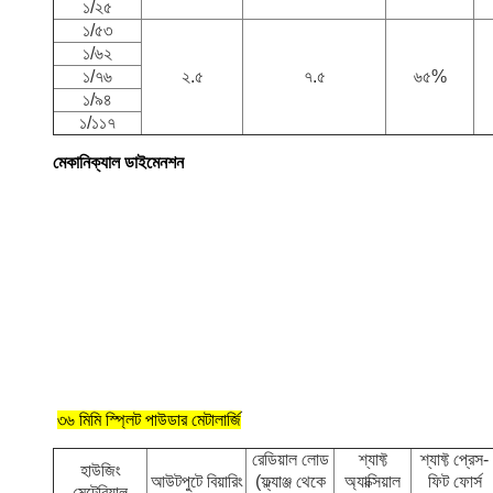
১/২৫
১/৫৩
১/৬২
১/৭৬
২.৫
৭.৫
৬৫%
১/৯৪
১/১১৭
মেকানিক্যাল ডাইমেনশন
৩৬ মিমি স্প্লিট পাউডার মেটালার্জি
রেডিয়াল লোড
শ্যাফ্ট
শ্যাফ্ট প্রেস-
হাউজিং
আউটপুটে বিয়ারিং
(ফ্ল্যাঞ্জ থেকে
অ্যাক্সিয়াল
ফিট ফোর্স
মেটেরিয়াল