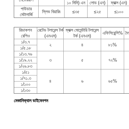
১০ মিমি) এন
লোড (এন)
ম্যাক্স (এন)
পাউডার
স্লিভ বিয়ারিং
≤৩৫
≤২৫
≤১০০
মেটালার্জি
রিডাকশন
রেটেড টলারেন্স টর্ক
ম্যাক্স মোমেন্টারি টলারেন্স
এফিসিয়েন্সি%
দৈর
রেশিও
(এনএম)
টর্ক (এনএম)
১/৩.৭
২
৪
৮১%
১/৫.১৮
১/১৩.৭৬
১/১৯.২২
৩
৫
৭২%
১/২৬.৮৩
১/৫১
১/৭১.৩
৪
৬
৬৫%
১/১০০
১/১৩০
মেকানিক্যাল ডাইমেনশন