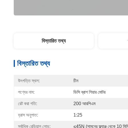
বিস্তারিত তথ্য
বিস্তারিত তথ্য
উৎপত্তি স্থল:
চীন
পণ্যের নাম:
ডিসি ব্রাশ গিয়ার মোটর
রেট করা গতি:
200 আরপিএম
হ্রাস অনুপাত:
1:25
সর্বাধিক রেডিয়াল লোড:
≤45N (সামনের ফ্ল্যাঞ্জ থেকে 10 মিম