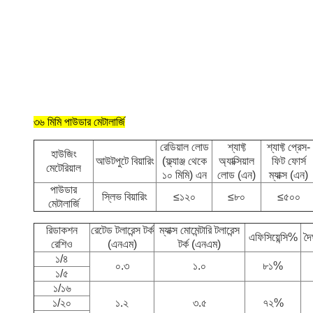
৩৬ মিমি
পাউডার মেটালার্জি
রেডিয়াল লোড
শ্যাফ্ট
শ্যাফ্ট প্রেস-
হাউজিং
আউটপুটে বিয়ারিং
(ফ্ল্যাঞ্জ থেকে
অ্যাক্সিয়াল
ফিট ফোর্স
মেটেরিয়াল
১০ মিমি) এন
লোড (এন)
ম্যাক্স (এন)
পাউডার
স্লিভ বিয়ারিং
≤১২০
≤৮০
≤৫০০
মেটালার্জি
রিডাকশন
রেটেড টলারেন্স টর্ক
ম্যাক্স মোমেন্টারি টলারেন্স
এফিসিয়েন্সি%
দৈর
রেশিও
(এনএম)
টর্ক (এনএম)
১/৪
০.৩
১.০
৮১%
১/৫
১/১৬
১/২০
১.২
৩.৫
৭২%