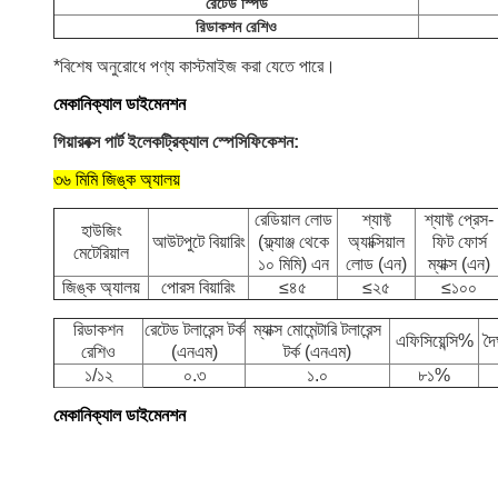
রেটেড স্পিড
রিডাকশন রেশিও
*বিশেষ অনুরোধে পণ্য কাস্টমাইজ করা যেতে পারে।
মেকানিক্যাল ডাইমেনশন
গিয়ারবক্স পার্ট ইলেকট্রিক্যাল স্পেসিফিকেশন:
৩৬ মিমি
জিঙ্ক অ্যালয়
রেডিয়াল লোড
শ্যাফ্ট
শ্যাফ্ট প্রেস-
হাউজিং
আউটপুটে বিয়ারিং
(ফ্ল্যাঞ্জ থেকে
অ্যাক্সিয়াল
ফিট ফোর্স
মেটেরিয়াল
১০ মিমি) এন
লোড (এন)
ম্যাক্স (এন)
জিঙ্ক অ্যালয়
পোরস বিয়ারিং
≤৪৫
≤২৫
≤১০০
রিডাকশন
রেটেড টলারেন্স টর্ক
ম্যাক্স মোমেন্টারি টলারেন্স
এফিসিয়েন্সি%
দৈর
রেশিও
(এনএম)
টর্ক (এনএম)
১/১২
০.৩
১.০
৮১%
মেকানিক্যাল ডাইমেনশন