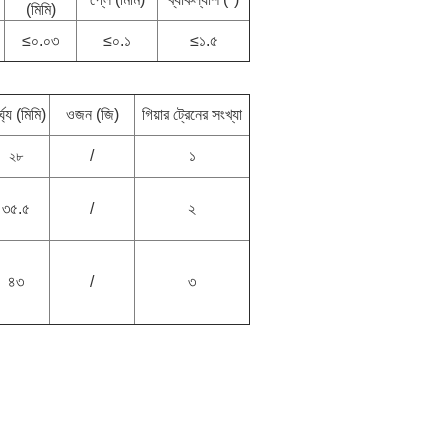
(মিমি)
≤০.০৩
≤০.১
≤১.৫
্ঘ্য (মিমি)
ওজন (জি)
গিয়ার ট্রেনের সংখ্যা
/
১
২৮
৩৫.৫
/
২
৪৩
/
৩