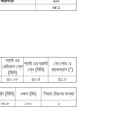
আরপিএম
২০০
২৫:১
শ্যাফ্ট এর
শ্যাফ্ট এর থ্রাস্ট
নো-লোড এ
রেডিয়াল প্লে
প্লে (মিমি)
ব্যাকল্যাশ (°)
(মিমি)
≤০.০৮
≤০.৪
≤১.৫
্ঘ্য (মিমি)
ওজন (জি)
গিয়ার ট্রেনের সংখ্যা
২৬.৮
১০০
১