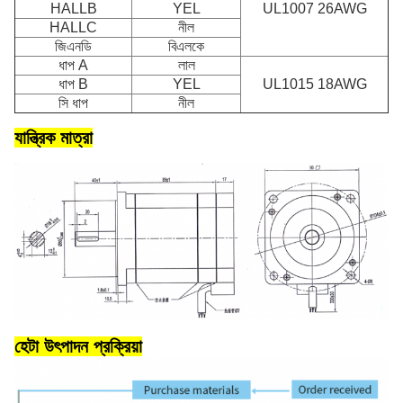
HALLB
YEL
UL1007 26AWG
HALLC
নীল
জিএনডি
বিএলকে
ধাপ A
লাল
ধাপ B
YEL
UL1015 18AWG
সি ধাপ
নীল
যান্ত্রিক মাত্রা
হেটা উৎপাদন প্রক্রিয়া