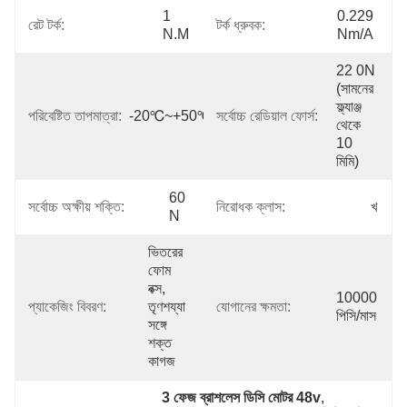
1 
0.229 
রেট টর্ক:
টর্ক ধ্রুবক:
N.M
Nm/A
22 0N 
(সামনের 
ফ্ল্যাঞ্জ 
পরিবেষ্টিত তাপমাত্রা:
-20℃~+50℃
সর্বোচ্চ রেডিয়াল ফোর্স:
থেকে 
10 
মিমি)
60 
সর্বোচ্চ অক্ষীয় শক্তি:
নিরোধক ক্লাস:
খ
N
ভিতরের 
ফোম 
বক্স, 
10000 
প্যাকেজিং বিবরণ:
তৃণশয্যা 
যোগানের ক্ষমতা:
পিসি/মাস
সঙ্গে 
শক্ত 
কাগজ
3 ফেজ ব্রাশলেস ডিসি মোটর 48v
, 