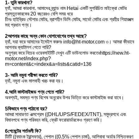
প্রায়শই জিজ্ঞাসিত প্রশ্ন
1- তুমি কারখানা?
হ্যাঁ, আমরা কারখানা. আমাদের ব্র্যান্ড নাম Hetai একটি সুপরিচিত মাইক্রো মোটর
প্রস্তুতকারকের 20 বছরেরও বেশি সময় ধরে
চীনঃ হাইব্রিড স্টেপার মোটর, ব্রাশহীন ডিসি মোটর, সার্ভো মোটর এবং গ্রহীয় গিয়ারবক্স
সহ প্রধান পণ্য।
2আপনার কাছে অন্য কোন যোগাযোগের তথ্য আছে?
হ্যাঁ, দয়া করে আমাদের ইমেইল করুনঃ info@ht-motor.com ৩। আমরা কীভাবে
আপনার ক্যাটালগ পেতে পারি?
অনুগ্রহ করে নিচের ওয়েবসাইটটি দেখুন এটি ডাউনলোড করতেঃhttps://new.ht-
motor.net/index.php?
m=content&c=index&a=lists&catid=136
3- আমি নমুনা পরীক্ষা করতে পারি?
হ্যাঁ, নমুনা এবং মালবাহী খরচ করা হয়।
4.আমি কাস্টমাইজড পণ্য পেতে পারি?
অবশ্যই, সমস্ত পণ্য বিশেষ অনুরোধ উপর ভিত্তি করে কাস্টমাইজ করা যাবে।
5কিভাবে পণ্য পাঠানো হয়?