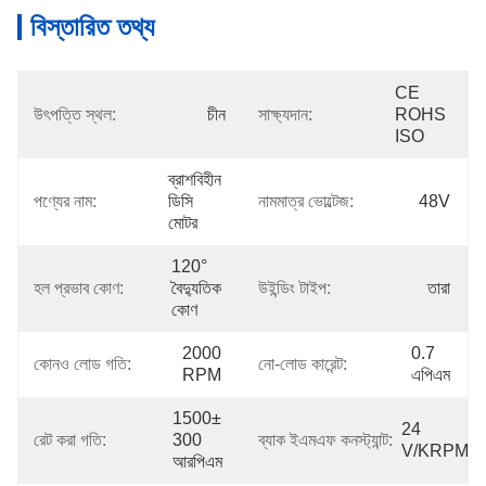
বিস্তারিত তথ্য
CE 
উৎপত্তি স্থল:
চীন
সাক্ষ্যদান:
ROHS 
ISO
ব্রাশবিহীন 
পণ্যের নাম:
ডিসি 
নামমাত্র ভোল্টেজ:
48V
মোটর
120° 
হল প্রভাব কোণ:
বৈদ্যুতিক 
উইন্ডিং টাইপ:
তারা
কোণ
2000 
0.7 
কোনও লোড গতি:
নো-লোড কারেন্ট:
RPM
এপিএম
1500± 
24 
রেট করা গতি:
300 
ব্যাক ইএমএফ কনস্ট্যান্ট:
V/kRPM
আরপিএম