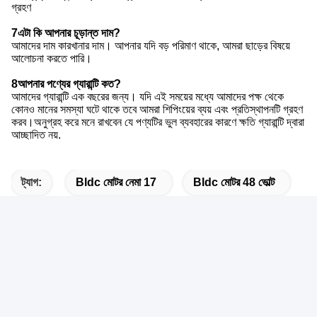
আমরা সাধারণত এক্সপ্রেস ((DHL/UPS/FEDEX/TNT), সমুদ্রপথে এবং
বিমানপথে পণ্য পরিবহন করি, ফ্রেট ফরোয়ার্ডারকেও গ্রহণ করি।
6পেমেন্টের শর্তাবলী কি?
টি/টি ((ব্যাংক ট্রান্সফার), পেপাল ((0.5% পেপাল চার্জ), আলিবাবা অর্ডার নিশ্চিতকরণ
গ্রহণ
7এটা কি আপনার চূড়ান্ত দাম?
আমাদের দাম কারখানার দাম। আপনার যদি বড় পরিমাণ থাকে, আমরা ছাড়ের বিষয়ে
আলোচনা করতে পারি।
8আপনার পণ্যের গ্যারান্টি কত?
আমাদের গ্যারান্টি এক বছরের জন্য। যদি এই সময়ের মধ্যে আমাদের পক্ষ থেকে
কোনও মানের সমস্যা ঘটে থাকে তবে আমরা শিপিংয়ের ব্যয় এবং প্রতিস্থাপনটি গ্রহণ
করব।অনুগ্রহ করে মনে রাখবেন যে পণ্যটির ভুল ব্যবহারের কারণে ক্ষতি গ্যারান্টি দ্বারা
আচ্ছাদিত নয়.
ট্যাগ:
Bldc মোটর নেমা 17
Bldc মোটর 48 ভোল্ট
নেমা 17 42 মিমি