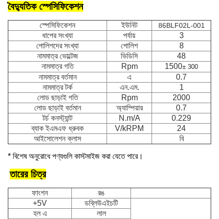
বৈদ্যুতিক স্পেসিফিকেশন
স্পেসিফিকেশন
ইউনিট
86BLF02L-001
ধাপের সংখ্যা
পর্যায়
3
পোলিশদের সংখ্যা
পোলিশ
8
নামমাত্র ভোল্টেজ
ভিডিসি
48
নামমাত্র গতি
Rpm
1500
± 300
নামমাত্র বর্তমান
এ
0.7
নামমাত্র টর্ক
এন.এম.
1
লোড ছাড়াই গতি
Rpm
2000
লোড ছাড়াই বর্তমান
অ্যাম্পিয়ার
0.7
টর্চ কনস্ট্যান্ট
N.m/A
0.229
ব্যাক ইএমএফ ধ্রুবক
V/kRPM
24
আইসোলেশন ক্লাস
বি
* বিশেষ অনুরোধে পণ্যগুলি কাস্টমাইজ করা যেতে পারে।
তারের চিত্র
ফাংশন
রঙ
+5V
ডব্লিউএইচটি
হল এ
লাল