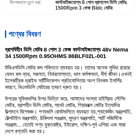
বিশেষভাবে তুলে ধরা:
কাস্টমাইজযোগ্য 8 পোল ব্রাশলেস ডিসি মোটর
, 
1500Rpm 3 ফেজ Bldc মোটর
পণ্যের বিবরণ
ব্রাশবিহীন ডিসি মোটর 8 পোল 3 ফেজ কাস্টমাইজযোগ্য 48v Nema
34 1500Rpm 0.95OHMS 86BLF02L-001
বিএলডিসি মোটর কম শক্তিতে ব্যবহৃত হয়। তাদের অনেক সুবিধা রয়েছে
টি
যেমন কম ব্যয়, সরলতা, নির্ভরযোগ্যতা, ভাল কর্মক্ষমতা, দীর্ঘ জীবন।এখনই
ইলেকট্রিক ড্রাইভ সার্টিফিকেশন প্রতিযোগিতায় অংশ নিনকম ইনার্শির
কারণে, বিএলডিসি মোটরের ত্বরণ দ্রুত হয়।
উপরের সুবিধাগুলির উপর ভিত্তি করে, আমাদের সংস্থা হাইব্রিড স্টেপিং
মোটর, ব্রাশহীন ডিসি মোটর, সার্ভো মোটর, গিয়ারবক্স মোটর ইত্যাদির
উত্পাদনে বিশেষজ্ঞ। পণ্যগুলি রোবটগুলিতে ব্যবহৃত হয়,প্যাকেজিং যন্ত্রপাতি,
টেক্সটাইল যন্ত্রপাতি, চিকিৎসা সরঞ্জাম, মুদ্রণ যন্ত্রপাতি, স্মার্ট লজিস্টিক
সরঞ্জাম... হেতাই পণ্য যুক্তরাষ্ট্র, ইউরোপ, দক্ষিণ-পূর্ব এশিয়া এবং সারা
দেশে রপ্তানি করা হয়।