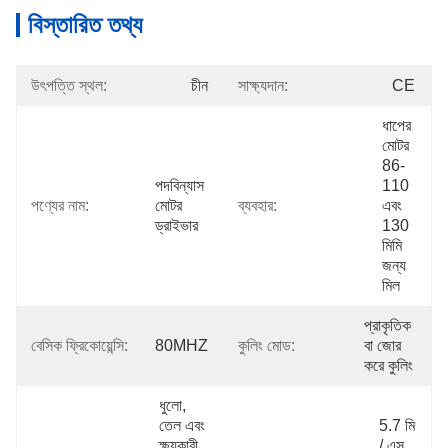
বিস্তারিত তথ্য
উৎপত্তি স্থল:
চীন
সাক্ষ্যদান:
CE
ধাপের 
মোটর 
86-
পদবিন্যাস 
110 
পণ্যের নাম:
মোটর 
ব্যবহার:
এবং 
ড্রাইভার
130 
মিমি 
জন্য 
মিল
প্রাকৃতিক 
বেসিক ফ্রিকোয়েন্সি:
80MHZ
কুলিং মোড:
বা জোর 
করে কুলিং
ধুলো, 
তেল এবং 
5.7 মি 
ক্ষয়কারী 
/ এস 