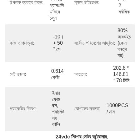
উপলক্ষ ব্যবহার করুন:
ম্যাক্স ভাইরেশন:
গ্যাসগুলি 
2 
এড়িয়ে 
সর্বাধিক
চলুন
80% 
-10। 
আরএইচ 
কাজ তাপমাত্রা:
+ 50 
সর্বোচ্চ পরিবেশের আর্দ্রতা:
(কোন 
° সে
ঘনত্ব 
নয়)
202.8 * 
0.614 
নেট ওজন:
আয়তন:
146.81 
কেজি
* 78 মিমি
ইনার 
ফোম 
বক্স, 
1000PCS 
প্যাকেজিং বিবরণ:
যোগানের ক্ষমতা:
প্যালেট 
/ মাস
সহ 
কার্টন
24vdc স্টিপার মোটর কন্ট্রোলার
, 