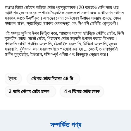
চাংঝো হিটাই মোটরস অভিজ্ঞ মোটর প্রস্তুতকারক।20 বছরেরও বেশি সময় ধরে,
হেটই গ্রাহকদের জন্য পেশাদার বৈদ্যুতিক সংহতকরণ নকশা এবং অটোমেশন কৌশল
সরবরাহ করতে উত্সর্গীকৃত।আমাদের যেমন ভেরিয়েবল উত্পাদন সরঞ্জাম রয়েছে, যেমন
সমাবেশ লাইন, স্বয়ংক্রিয় নলাকার পেষকদন্ত এবং সিএনসি মেশিনিং কেন্দ্রগুলি।
এই সমস্ত সুবিধার উপর ভিত্তি করে, আমাদের সংস্থা হাইব্রিড স্টেপিং মোটর, ডিসি
ব্রাশহীন মোটর, সার্ভো মোটর, গিয়ারবক্স মোটর ইত্যাদি উত্পাদন করতে বিশেষজ্ঞ।
পণ্যগুলি রোবট, প্যাকিং যন্ত্রপাতি, টেক্সটাইল যন্ত্রপাতি, চিকিত্সা যন্ত্রপাতি, মুদ্রন
যন্ত্রপাতি, বুদ্ধিমান রসদ সরঞ্জামগুলিতে প্রয়োগ করা হয় ... হেতাই তার পণ্যগুলি
মার্কিন যুক্তরাষ্ট্র, ইউরোপ, দক্ষিণ-পূর্ব এশিয়া এবং চীনজুড়ে প্রেরণ করে।
ট্যাগ:
স্টেপার মোটর নিয়ামক 48 ভি
2 পর্বের স্টেপার মোটর চালক
4 এ স্টিপার মোটর চালক
সম্পর্কিত পণ্য