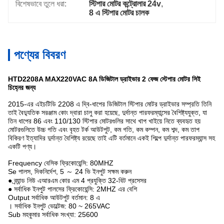
বিশেষভাবে তুলে ধরা:
স্টিপার মোটর কন্ট্রোলার 24v
, 
8 এ স্টিপার মোটর চালক
পণ্যের বিবরণ
HTD2208A MAX220VAC 8A ডিজিটাল ড্রাইভার 2 ফেজ স্টেপার মোটর সিই
চিহ্নের জন্য
2015-এর এইচটিডি 2208 এ দ্বি-ধাপের ডিজিটাল স্টিপার মোটর ড্রাইভার সম্প্রতি তিনি
তাই বৈদ্যুতিক সরঞ্জাম কোং দ্বারা চালু করা হয়েছে, দুর্দান্ত পারফরম্যান্সের বৈশিষ্ট্যযুক্ত, যা
তিন ধাপের 86 এবং 110/130 স্টিপার মোটরগুলির সাথে খাপ খাইয়ে নিতে ব্যবহৃত হয়
মোটরগুলিতে উচ্চ গতি এবং বৃহত টর্ক আউটপুট, কম গতি, কম কম্পন, কম শব্দ, কম তাপ
বিকিরণ ইত্যাদির দুর্দান্ত বৈশিষ্ট্য রয়েছে তাই এটি বর্তমানে একই শিল্পে দুর্দান্ত পারফরম্যান্স সহ
একটি পণ্য।
Frequency বেসিক ফ্রিকোয়েন্সি: 80MHZ
Se পালস, দিকনির্দেশ, 5 ～ 24 ভি ইনপুট সক্ষম করুন
● ব্র্যান্ড নিউ এআরএম কোর এম 4 প্রযুক্তি 32-বিট প্রসেসর
● সর্বাধিক ইনপুট পালসের ফ্রিকোয়েন্সি: 2MHZ এর বেশি
Output সর্বাধিক আউটপুট বর্তমান: 8 এ
। সর্বাধিক ইনপুট ভোল্টেজ: 80 ~ 265VAC
Sub মহকুমার সর্বাধিক সংখ্যা: 25600