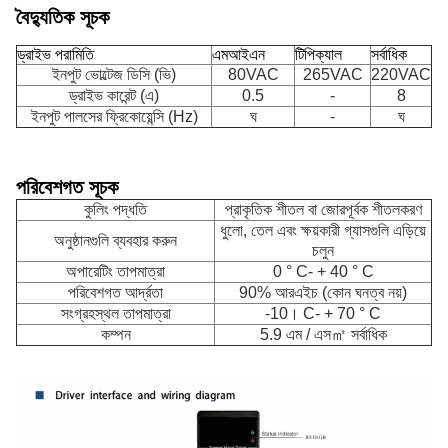
বৈদ্যুতিক সূচক
ড্রাইভ পরামিতি
এমআইএন
টিপিক্যাল
সর্বাধিক
ইনপুট ভোল্টেজ ডিসি (ভি)
80VAC
265VAC
220VAC
ড্রাইভ কারেন্ট (এ)
0.5
-
8
ইনপুট পালসের ফ্রিকোয়েন্সি (Hz)
ঘ
-
ঘ
পরিবেশগত সূচক
কুলিং পদ্ধতি
প্রাকৃতিক শীতল বা জোরপূর্বক শীতলকরণ
ধুলো, তেল এবং ক্ষয়কারী গ্যাসগুলি এড়িয়ে
অনুষ্ঠানগুলি ব্যবহার করুন
চলুন
অপারেটিং তাপমাত্রা
0 ° C- + 40 ° C
পরিবেশগত আর্দ্রতা
90% আরএইচ (কোন ঘনত্ব নয়)
সংগ্রহস্থল তাপমাত্রা
-10। C- + 70 ° C
কম্পন
5.9 এম / এস㎡ সর্বাধিক