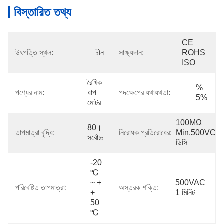
বিস্তারিত তথ্য
CE 
উৎপত্তি স্থল:
চীন
সাক্ষ্যদান:
ROHS 
ISO
রৈখিক 
% 
পণ্যের নাম:
ধাপ 
পদক্ষেপের যথাযথতা:
5%
মোটর
100MΩ 
80। 
তাপমাত্রা বৃদ্ধি:
নিরোধক প্রতিরোধের:
Min.500VC 
সর্বোচ্চ
ডিসি
-20 
℃ 
~ + 
500VAC 
পরিবেষ্টিত তাপমাত্রা:
অস্তরক শক্তি:
+ 
1 মিনিট
50 
℃