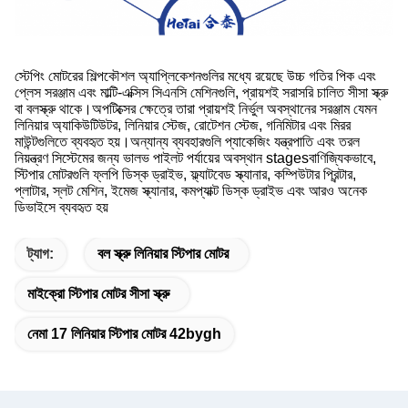
স্টেপিং মোটরের শিল্পকৌশল অ্যাপ্লিকেশনগুলির মধ্যে রয়েছে উচ্চ গতির পিক এবং
প্লেস সরঞ্জাম এবং মাল্টি-এক্সিস সিএনসি মেশিনগুলি, প্রায়শই সরাসরি চালিত সীসা স্ক্রু
বা বলস্ক্রু থাকে।অপটিক্সের ক্ষেত্রে তারা প্রায়শই নির্ভুল অবস্থানের সরঞ্জাম যেমন
লিনিয়ার অ্যাকিউটিউটর, লিনিয়ার স্টেজ, রোটেশন স্টেজ, গনিমিটার এবং মিরর
মাউন্টগুলিতে ব্যবহৃত হয়।অন্যান্য ব্যবহারগুলি প্যাকেজিং যন্ত্রপাতি এবং তরল