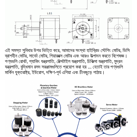
এই সমস্ত সুবিধার উপর ভিত্তি করে, আমাদের সংস্থা হাইব্রিড স্টেপিং মোটর, ডিসি
ব্রাশহীন মোটর, সার্ভো মোটর, গিয়ারবক্স মোটর এবং আরও উত্পাদন করতে বিশেষজ্ঞ।
পণ্যগুলি রোবট, প্যাকিং যন্ত্রপাতি, টেক্সটাইল যন্ত্রপাতি, চিকিত্সা যন্ত্রপাতি, মুদ্রন
যন্ত্রপাতি, বুদ্ধিমান রসদ সরঞ্জামগুলিতে প্রয়োগ করা হয় ... হেতাই তার পণ্যগুলি
মার্কিন যুক্তরাষ্ট্র, ইউরোপ, দক্ষিণ-পূর্ব এশিয়া এবং চীনজুড়ে পাঠায়।