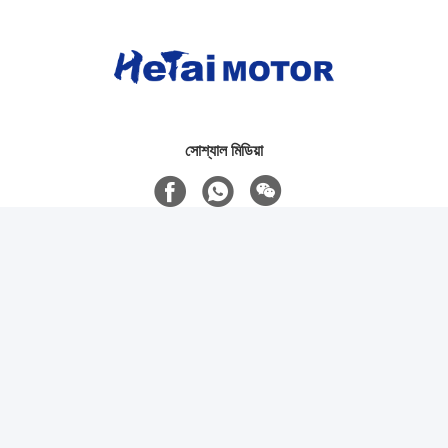
ভিডিও
ভিডিও
নেমা১৭ ট্র৮x৮ ৩০০মিমি লিনিয়ার স্টেপার
টাইপ লিড স্ক্রু স্টেপার মোটর NEMA
মোটর স্ক্রু শ্যাফ্ট সহ ৪২বিওয়াইজিএইচ
23 3 ফেজ 57BYGH তারের মাধ্যমে
লিডস ৩.২ কেজি সেমি
1.8 ডিগ্রী
সেরা দাম পান
সেরা দাম পান
সোশ্যাল মিডিয়া