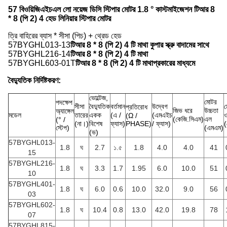
57 বিওয়িজিএইচএল লো নয়েজ ডিসি স্টিপার মোটর 1.8 ° কাস্টমাইজেশন টিআর 8
* 8 (পি 2) 4 হেড লিনিয়ার স্টিপার মোটর
ত্রি বাহিরের ব্যাস * সীসা (পিচ) + থ্রেড হেড
57BYGHL013-13
টিআর 8 * 8 (পি 2) 4 টি মাথা কুপার স্ক্রু বাদামের সাথে
57BYGHL216-14
টিআর 8 * 8 (পি 2) 4 টি মাথা
57BYGHL603-01T
টিআর 8 * 8 (পি 2) 4 টি মাথা
প্রকারের মাধ্যমে
বৈদ্যুতিক নির্দিষ্টকরণ:
ভোল্টেজ,
মোটর
পদক্ষেপ
সীসা
বৈদ্যুতিক
বর্তমান
উদ্বেগ
প্রতিরোধ
জিভ ধরে
উচ্চতা
অ্যাঙ্গেল
মডেল
তারের
একক
(এ /
(এমএইচ
(Ω /
(কেজি.সিএম)
এল
(° /
(না।)
বিশেষ
ফ্যাস)
PHASE)
/ ফ্যাস)
(
স্টেপ)
(এমএম)
(ভ)
57BYGHL013-
1.8
ঘ
2.7
১.৫
1.8
4.0
4.0
41
15
57BYGHL216-
1.8
ঘ
3.3
1.7
1.95
6.0
10.0
51
10
57BYGHL401-
1.8
ঘ
6.0
0.6
10.0
32.0
9.0
56
03
57BYGHL602-
1.8
ঘ
10.4
0.8
13.0
42.0
19.8
78
07
57BYGHL815-