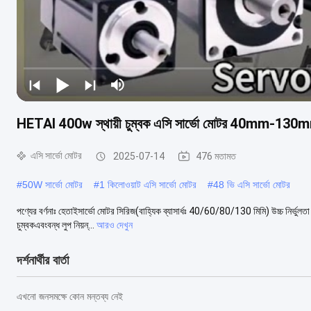
HETAI 400w স্থায়ী চুম্বক এসি সার্ভো মোটর 40mm-130
এসি সার্ভো মোটর
2025-07-14
476 মতামত
#
50W সার্ভো মোটর
#
1 কিলোওয়াট এসি সার্ভো মোটর
#
48 ভি এসি সার্ভো মোটর
পণ্যের বর্ণনাঃ হেতাইসার্ভো মোটর সিরিজ(বাহ্যিক ব্যাসার্ধঃ 40/60/80/130 মিমি) উচ্চ নির্ভুলতা শ
চুম্বকএবংবন্ধ লুপ নিয়ন্...
আরও দেখুন
দর্শনার্থীর বার্তা
এখনো জনসমক্ষে কোন মন্তব্য নেই