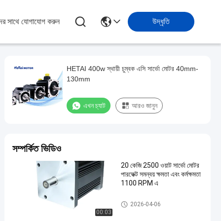
ের সাথে যোগাযোগ করুন
উদ্ধৃতি
HETAI 400w স্থায়ী চুম্বক এসি সার্ভো মোটর 40mm-
130mm
এখন চ্যাট
আরও জানুন
সম্পর্কিত ভিডিও
20 কেজি 2500 ওয়াট সার্ভো মোটর
পারফেক্ট সমন্বয় ক্ষমতা এবং কর্মক্ষমতা
1100 RPM এ
এসি সার্ভো মোটর
2026-04-06
00:03