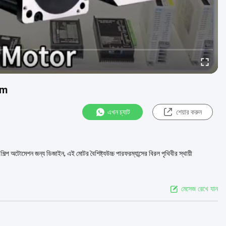
mm
এখন চ্যাট
শেয়ার করুন
িল্প অটোমেশন জন্য ডিজাইন, এই মোটর বৈশিষ্ট্যউচ্চ পারফরম্যান্সের বিরল পৃথিবীর স্থায়ী
মেসেজ রেখে যান